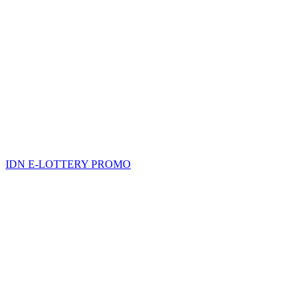
IDN E-LOTTERY
PROMO