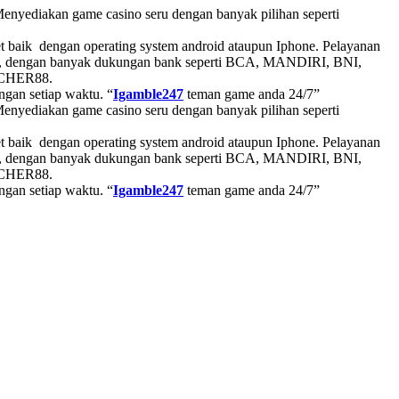
Menyediakan game casino seru dengan banyak pilihan seperti
et baik dengan operating system android ataupun Iphone. Pelayanan
as, dengan banyak dukungan bank seperti BCA, MANDIRI, BNI,
CHER88.
gan setiap waktu. “
Igamble247
teman game anda 24/7”
Menyediakan game casino seru dengan banyak pilihan seperti
et baik dengan operating system android ataupun Iphone. Pelayanan
as, dengan banyak dukungan bank seperti BCA, MANDIRI, BNI,
CHER88.
gan setiap waktu. “
Igamble247
teman game anda 24/7”