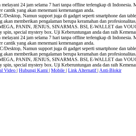
melayani 24 jam selama 7 hari tanpa offline terlengkap di Indonesia. 
aler cantik yang akan menemani kemenangan anda.
C/Desktop, Namun support juga di gadget seperti smartphone dan tabl
g akan memberikan pengalaman berupa keramahan dan profesionalit
MEGA, PANIN, JENIUS, SINARMAS. BSI, E-WALLET dan VOU
 spin, special mystery box. Uji Keberuntungan anda dan raih Kemenan
melayani 24 jam selama 7 hari tanpa offline terlengkap di Indonesia. 
aler cantik yang akan menemani kemenangan anda.
C/Desktop, Namun support juga di gadget seperti smartphone dan tabl
g akan memberikan pengalaman berupa keramahan dan profesionalit
MEGA, PANIN, JENIUS, SINARMAS. BSI, E-WALLET dan VOU
 spin, special mystery box. Uji Keberuntungan anda dan raih Kemenan
al Video
|
Hubungi Kami
|
Mobile
|
Link Alternatif
|
Anti-Blokir