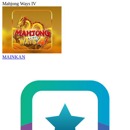
Mahjong Ways IV
MAINKAN