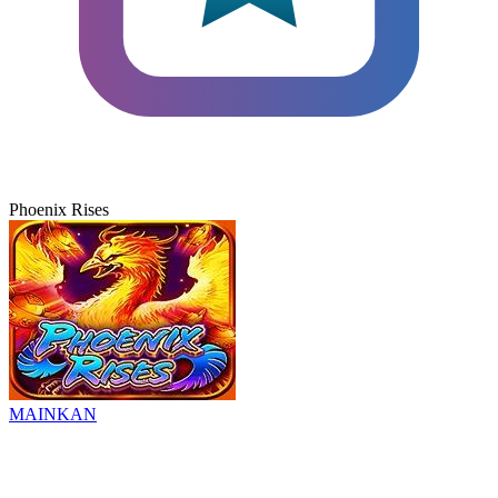
Phoenix Rises
MAINKAN