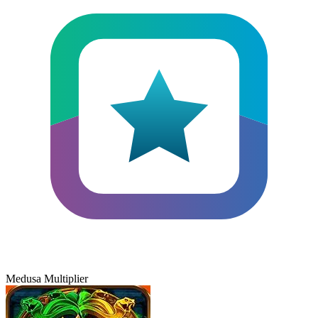
Medusa Multiplier