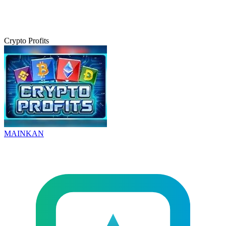
Crypto Profits
MAINKAN