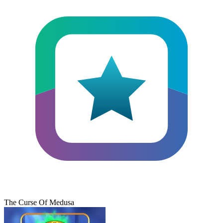
The Curse Of Medusa