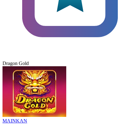
Dragon Gold
MAINKAN