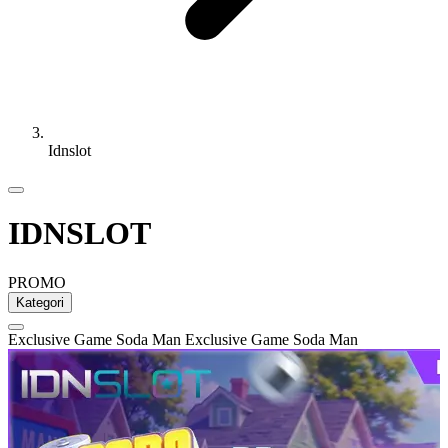
Idnslot
IDNSLOT
PROMO
Kategori
Turnamen Spesial Agustus 2026
Turnamen Spesial Agustus 2026
T
M