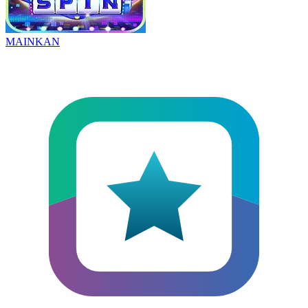
MAINKAN