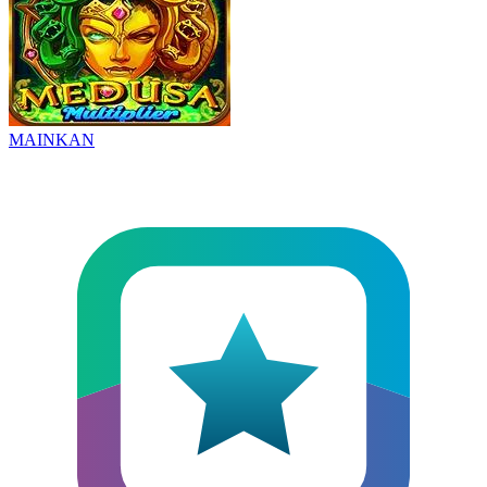
MAINKAN