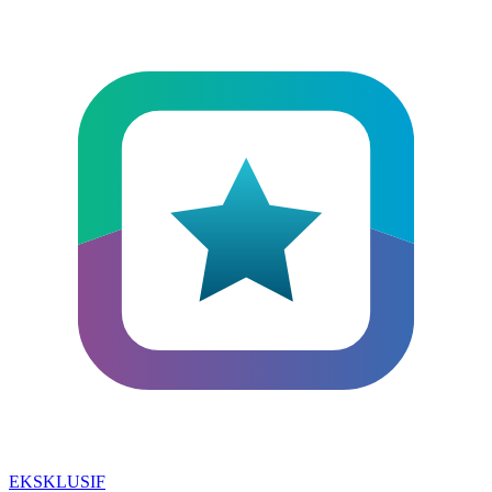
EKSKLUSIF