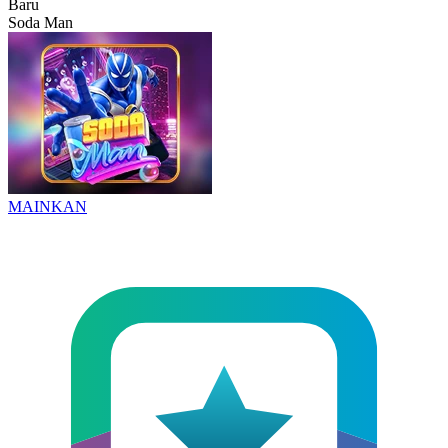
Baru
Soda Man
MAINKAN