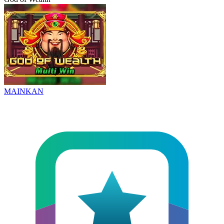
MAINKAN