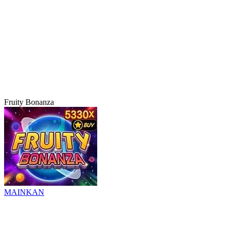
Fruity Bonanza
MAINKAN