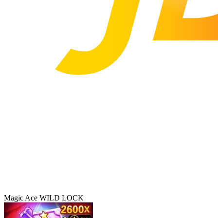
Magic Ace WILD LOCK