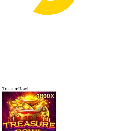
TreasureBowl