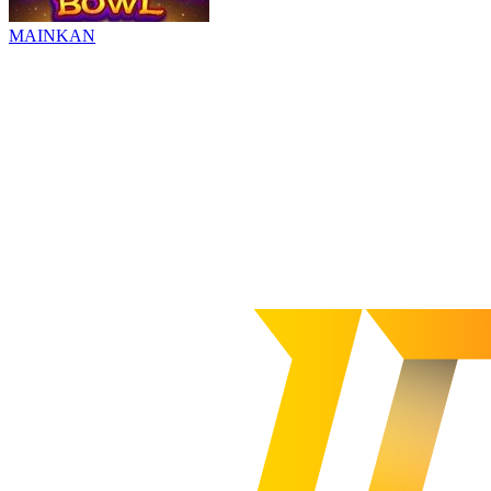
MAINKAN