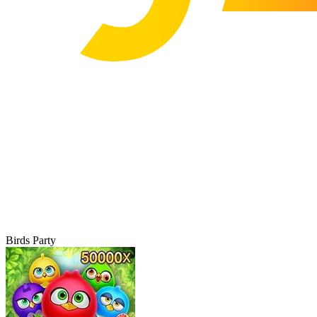
Birds Party