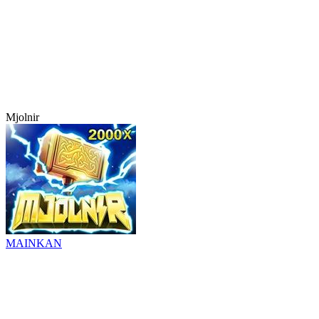
Mjolnir
MAINKAN