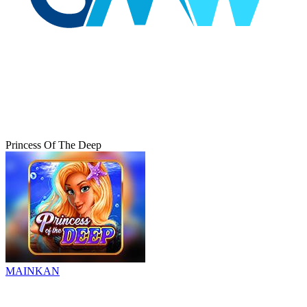
Princess Of The Deep
MAINKAN