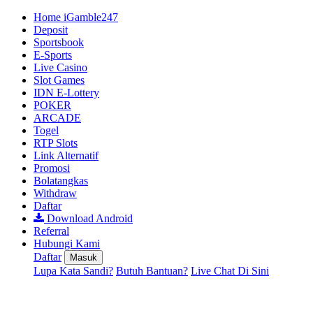
Home iGamble247
Deposit
Sportsbook
E-Sports
Live Casino
Slot Games
IDN E-Lottery
POKER
ARCADE
Togel
RTP Slots
Link Alternatif
Promosi
Bolatangkas
Withdraw
Daftar
Download Android
Referral
Hubungi Kami
Daftar
Masuk
Lupa Kata Sandi?
Butuh Bantuan?
Live Chat Di Sini