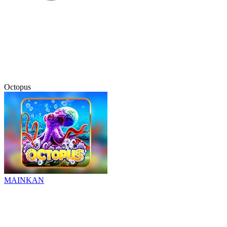
Octopus
MAINKAN