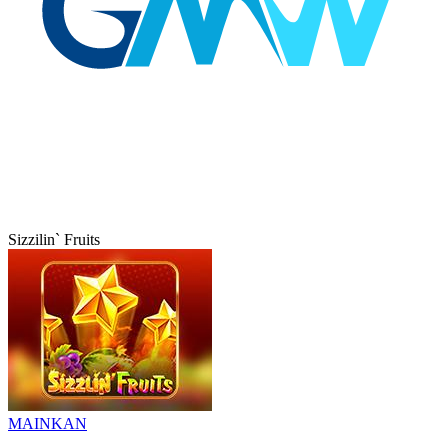
Sizzilin` Fruits
MAINKAN