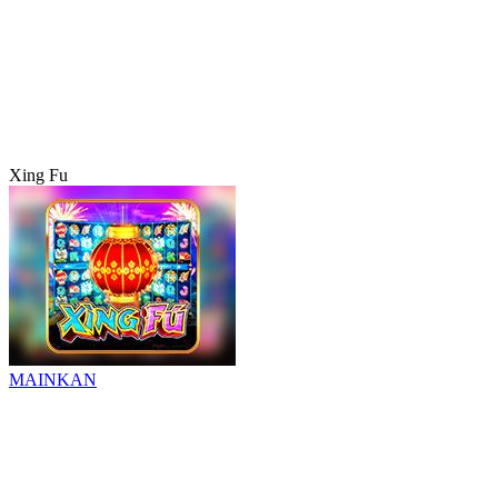
Xing Fu
MAINKAN