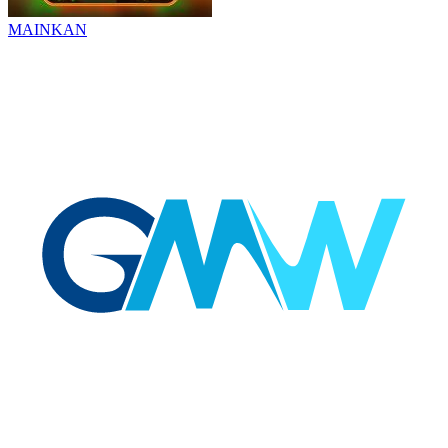
MAINKAN