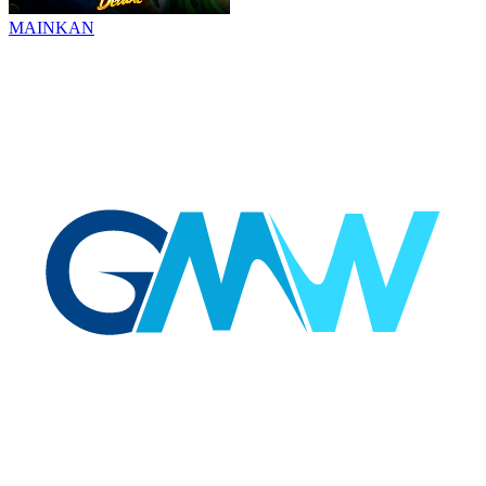
MAINKAN