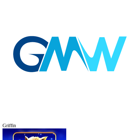
Griffin