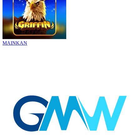
MAINKAN