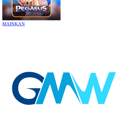
MAINKAN