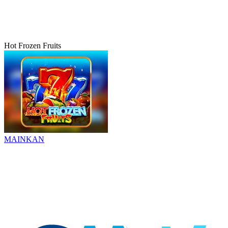
Hot Frozen Fruits
MAINKAN