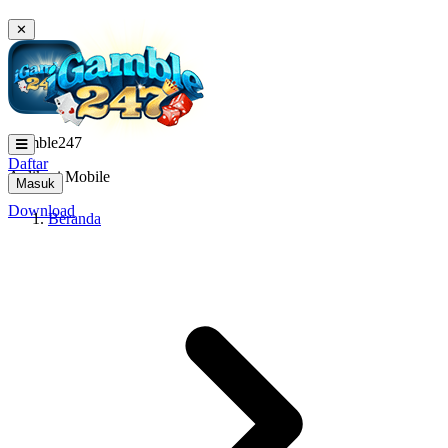
✕
igamble247
Daftar
Aplikasi Mobile
Masuk
Download
Beranda