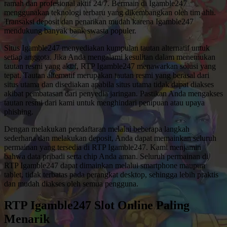
ramah dan profesional aktif 24/7. Bermain di Igamble247
menggunakan teknologi terbaru yang dikembangkan oleh tim ahli.
Transaksi deposit dan penarikan mudah karena Igamble247
mendukung banyak bank swasta populer.
Situs Igamble247 menyediakan kumpulan tautan alternatif untuk
setiap anggota. Jika Anda mengalami kesulitan dalam menemukan
tautan resmi yang aktif, RTP Igamble247 menawarkan solusi yang
tepat. Tautan alternatif merupakan tautan resmi yang berasal dari
situs utama dan disediakan apabila situs utama tidak dapat diakses
akibat pembatasan dari penyedia jaringan. Pastikan Anda mengakses
tautan resmi dari kami untuk menghindari penipuan atau upaya
phishing.
Dengan melakukan pendaftaran melalui beberapa langkah
sederhana dan melakukan deposit, Anda dapat memainkan seluruh
permainan yang tersedia di RTP Igamble247. Kami menjamin
bahwa data pribadi serta chip Anda aman. Seluruh permainan di
RTP Igamble247 dapat dimainkan melalui smartphone maupun
tablet, tidak terbatas pada perangkat desktop, sehingga lebih praktis
dan mudah diakses oleh semua pengguna.
RTP Igamble247 Slot Online Paling
Menarik