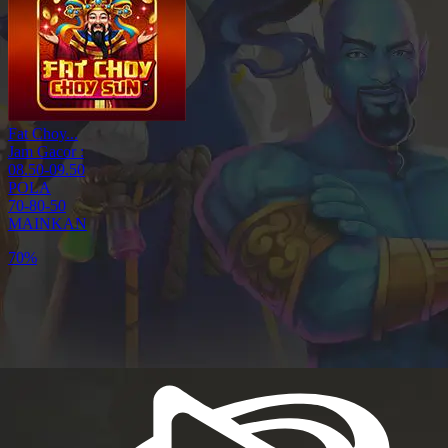
Fat Choy...
Jam Gacor :
08.50-09.50
POLA
70-80-50
MAINKAN
16%