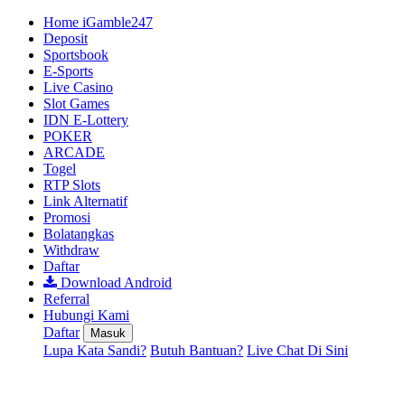
Home iGamble247
Deposit
Sportsbook
E-Sports
Live Casino
Slot Games
IDN E-Lottery
POKER
ARCADE
Togel
RTP Slots
Link Alternatif
Promosi
Bolatangkas
Withdraw
Daftar
Download Android
Referral
Hubungi Kami
Daftar
Masuk
Lupa Kata Sandi?
Butuh Bantuan?
Live Chat Di Sini