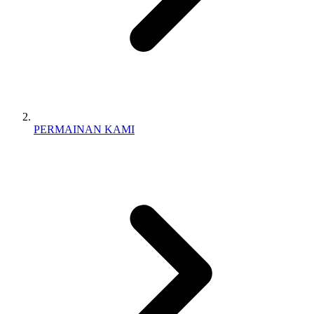
PERMAINAN KAMI