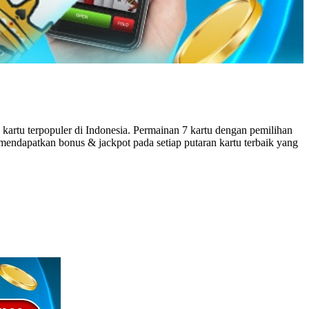
rtu terpopuler di Indonesia. Permainan 7 kartu dengan pemilihan
endapatkan bonus & jackpot pada setiap putaran kartu terbaik yang