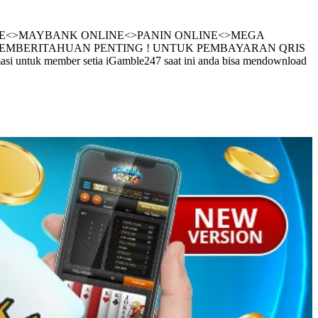
INE<>MAYBANK ONLINE<>PANIN ONLINE<>MEGA
EMBERITAHUAN PENTING ! UNTUK PEMBAYARAN QRIS
asi untuk member setia iGamble247 saat ini anda bisa mendownload