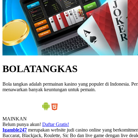
BOLATANGKAS
Bola tangkas adalah permainan kasino yang populer di Indonesia. P
menawarkan banyak keuntungan untuk pemain.
MAINKAN
Belum punya akun!
Daftar Gratis!
Igamble247
merupakan website judi casino online yang berkomitmen 
Baccarat, Blackjack, Roulette, Sic Bo dan live game dengan live de