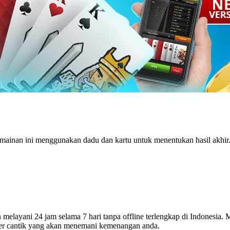
ermainan ini menggunakan dadu dan kartu untuk menentukan hasil akhir
melayani 24 jam selama 7 hari tanpa offline terlengkap di Indonesia. 
aler cantik yang akan menemani kemenangan anda.