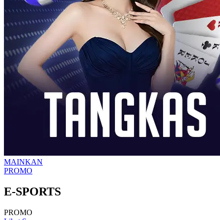
MAINKAN
PROMO
E-SPORTS
PROMO