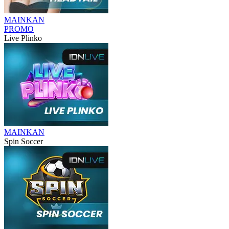
MAINKAN
PROMO
Live Plinko
MAINKAN
Spin Soccer