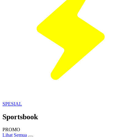
SPESIAL
Sportsbook
PROMO
Lihat Semua