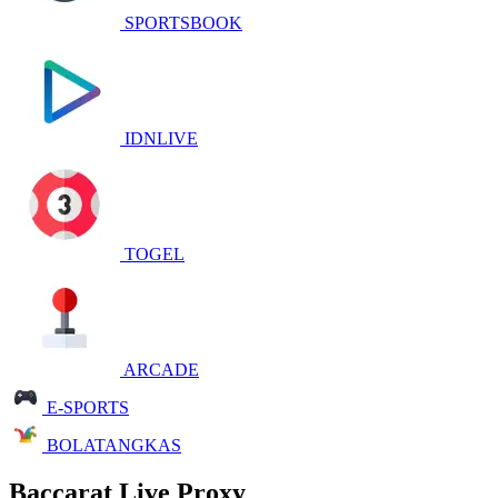
SPORTSBOOK
IDNLIVE
TOGEL
ARCADE
E-SPORTS
BOLATANGKAS
Baccarat Live Proxy