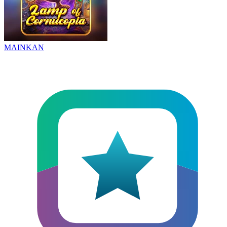
MAINKAN