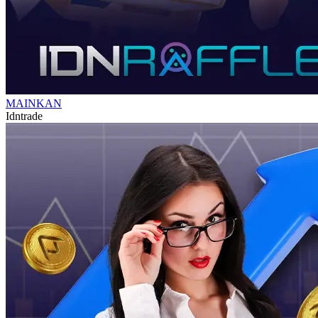
MAINKAN
Idntrade