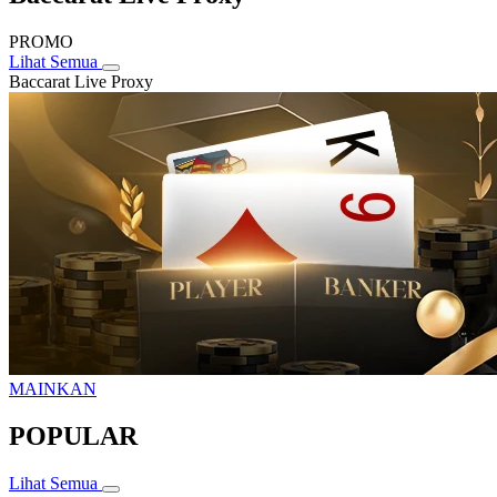
PROMO
Lihat Semua
Baccarat Live Proxy
MAINKAN
POPULAR
Lihat Semua