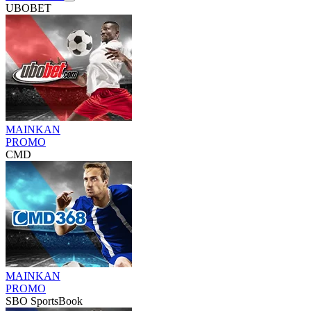
UBOBET
MAINKAN
PROMO
CMD
MAINKAN
PROMO
SBO SportsBook