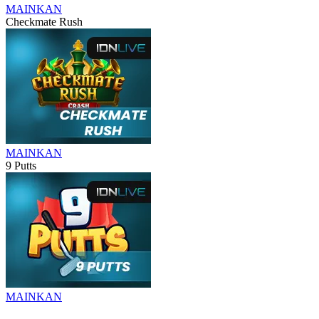
MAINKAN
Checkmate Rush
MAINKAN
9 Putts
MAINKAN