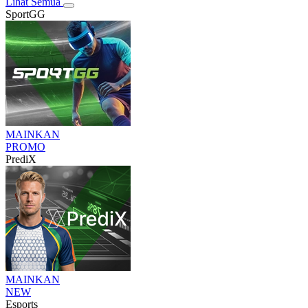
Lihat Semua
SportGG
MAINKAN
PROMO
PrediX
MAINKAN
NEW
Esports