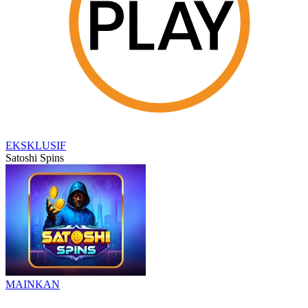
EKSKLUSIF
Satoshi Spins
MAINKAN