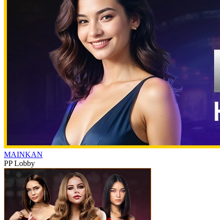
MAINKAN
PP Lobby