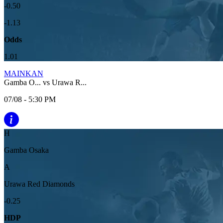
-0.50
-1.13
Odds
1.01
MAINKAN
Gamba O... vs Urawa R...
07/08 - 5:30 PM
H
Gamba Osaka
A
Urawa Red Diamonds
-0.25
HDP