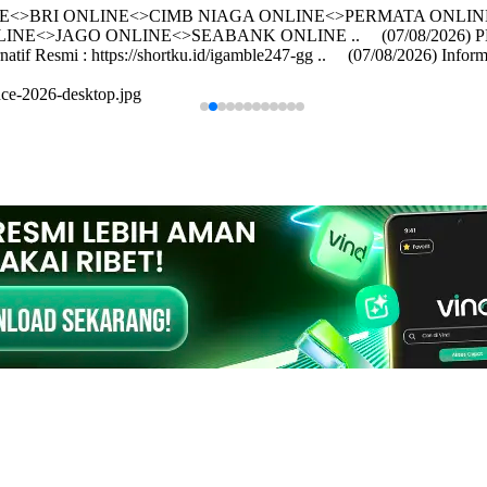
NE<>BRI ONLINE<>CIMB NIAGA ONLINE<>PERMATA ONL
NLINE<>JAGO ONLINE<>SEABANK ONLINE ..
(07/08/2026)
P
rnatif Resmi : https://shortku.id/igamble247-gg ..
(07/08/2026)
Inform