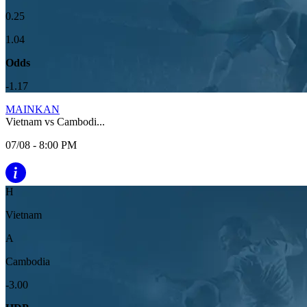
0.25
1.04
Odds
-1.17
MAINKAN
Vietnam vs Cambodi...
07/08 - 8:00 PM
H
Vietnam
A
Cambodia
-3.00