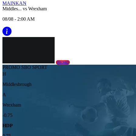
MAINKAN
Middles... vs Wrexham
08/08 - 2:00 AM
PROMO
PROMO SBO SPORT
H
Middlesbrough
A
Wrexham
-0.75
HDP
0.75