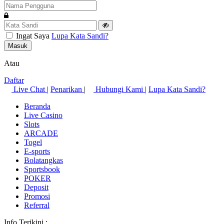
Ingat Saya
Lupa Kata Sandi?
Masuk
Atau
Daftar
Live Chat
|
Penarikan
|
Hubungi Kami
|
Lupa Kata Sandi?
Beranda
Live Casino
Slots
ARCADE
Togel
E-sports
Bolatangkas
Sportsbook
POKER
Deposit
Promosi
Referral
Info Terikini :