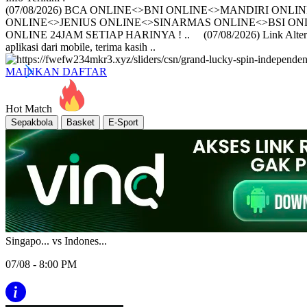
(07/08/2026)
BCA ONLINE<>BNI ONLINE<>MANDIRI ONLI
ONLINE<>JENIUS ONLINE<>SINARMAS ONLINE<>BSI O
ONLINE 24JAM SETIAP HARINYA ! ..
(07/08/2026)
Link Alte
aplikasi dari mobile, terima kasih ..
MAINKAN
DAFTAR
Hot Match
Sepakbola
Basket
E-Sport
Singapo... vs Indones...
07/08 - 8:00 PM