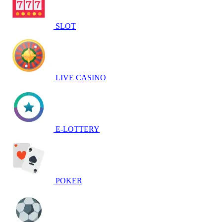
SLOT
LIVE CASINO
E-LOTTERY
POKER