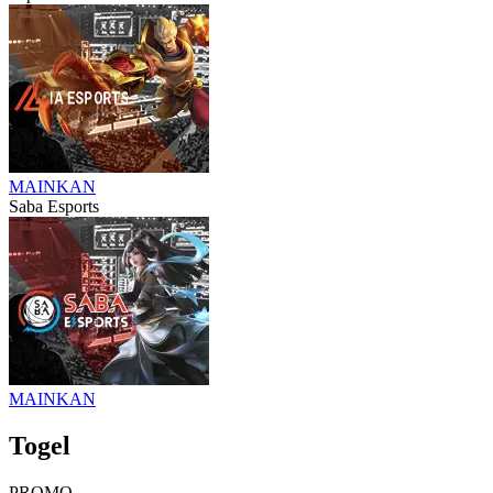
MAINKAN
Saba Esports
MAINKAN
Togel
PROMO