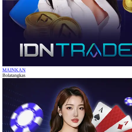
MAINKAN
Bolatangkas