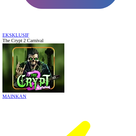
EKSKLUSIF
The Crypt 2 Carnival
MAINKAN