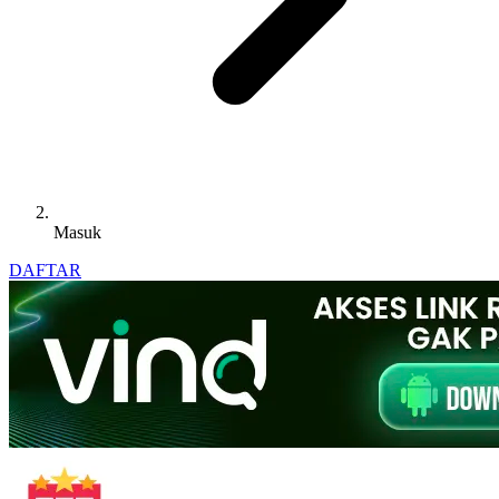
Masuk
DAFTAR