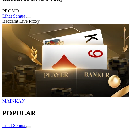
PROMO
Lihat Semua
Baccarat Live Proxy
MAINKAN
POPULAR
Lihat Semua