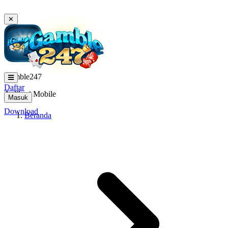
✕
igamble247
Daftar
Aplikasi Mobile
Masuk
Download
Beranda