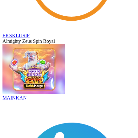
EKSKLUSIF
Almighty Zeus Spin Royal
MAINKAN