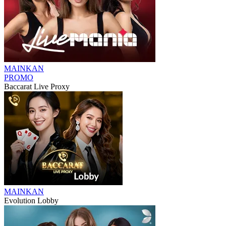
MAINKAN
PROMO
Baccarat Live Proxy
MAINKAN
Evolution Lobby