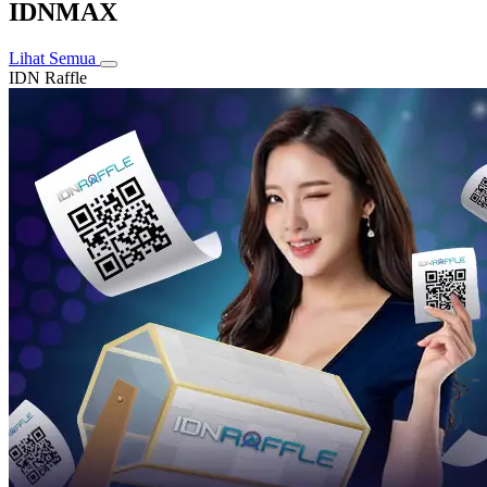
IDNMAX
Lihat Semua
IDN Raffle