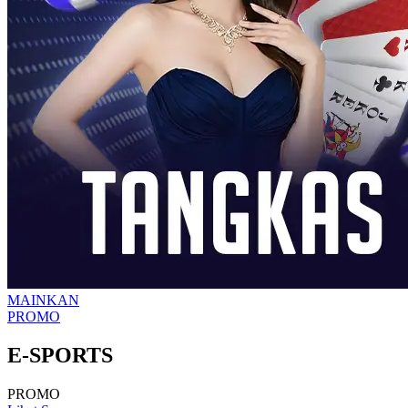
MAINKAN
PROMO
E-SPORTS
PROMO