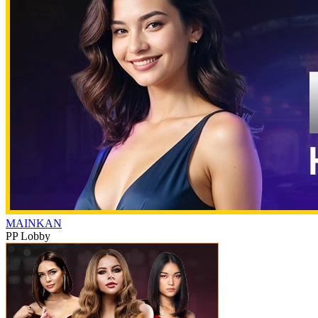
MAINKAN
PP Lobby