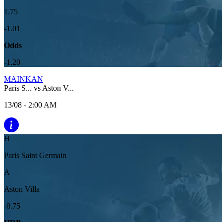
1.75
-1.01
Odds
-1.20
MAINKAN
Paris S... vs Aston V...
13/08 - 2:00 AM
H
Paris Saint Germain
A
Aston Villa
-0.75