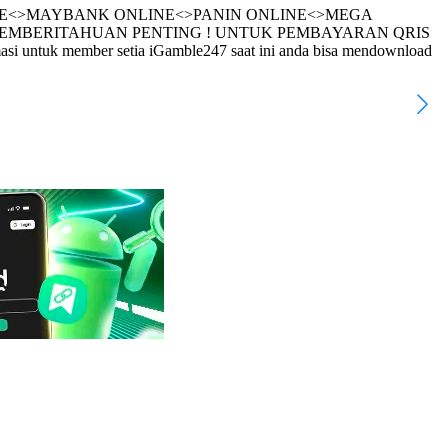
INE<>MAYBANK ONLINE<>PANIN ONLINE<>MEGA
EMBERITAHUAN PENTING ! UNTUK PEMBAYARAN QRIS
asi untuk member setia iGamble247 saat ini anda bisa mendownload