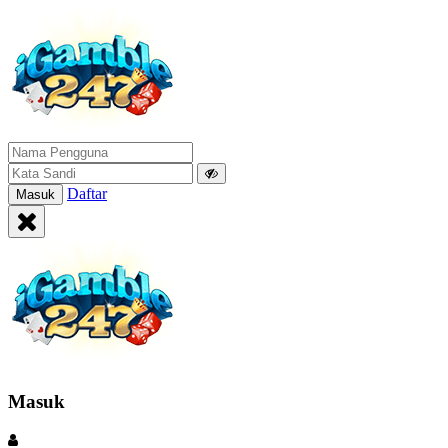
Daftar
Masuk
Masuk