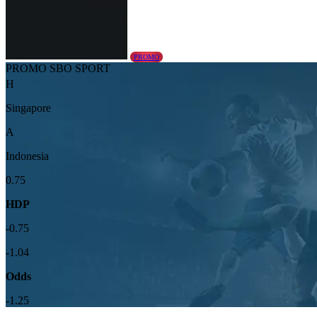
PROMO
PROMO SBO SPORT
H
Singapore
A
Indonesia
0.75
HDP
-0.75
-1.04
Odds
-1.25