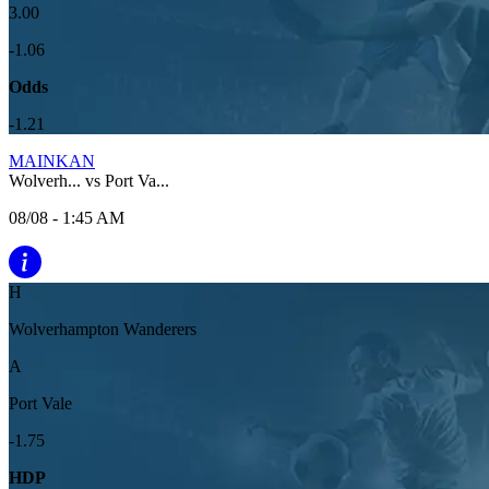
3.00
-1.06
Odds
-1.21
MAINKAN
Wolverh... vs Port Va...
08/08 - 1:45 AM
H
Wolverhampton Wanderers
A
Port Vale
-1.75
HDP