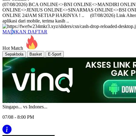
(07/08/2026)
BCA ONLINE<>BNI ONLINE<>MANDIRI ONLI
ONLINE<>JENIUS ONLINE<>SINARMAS ONLINE<>BSI O
ONLINE 24JAM SETIAP HARINYA ! ..
(07/08/2026)
Link Alte
aplikasi dari mobile, terima kasih ..
MAINKAN
DAFTAR
Hot Match
Sepakbola
Basket
E-Sport
Singapo... vs Indones...
07/08 - 8:00 PM