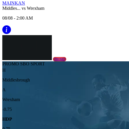
MAINKAN
Middles... vs Wrexham
08/08 - 2:00 AM
PROMO
PROMO SBO SPORT
H
Middlesbrough
A
Wrexham
-0.75
HDP
0.75