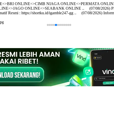
NE<>BRI ONLINE<>CIMB NIAGA ONLINE<>PERMATA ONL
NLINE<>JAGO ONLINE<>SEABANK ONLINE ..
(07/08/2026)
P
rnatif Resmi : https://shortku.id/igamble247-gg ..
(07/08/2026)
Inform