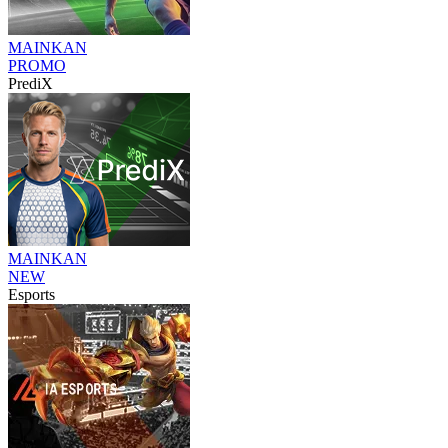
Lihat Semua
SportGG
MAINKAN
PROMO
PrediX
MAINKAN
NEW
Esports