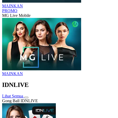
MAINKAN
PROMO
MG Live Mobile
MAINKAN