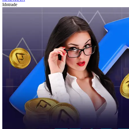
MAINKAN
Idntrade