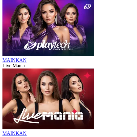
MAINKAN
Playtech Live Lobby Mobile
MAINKAN
Live Mania