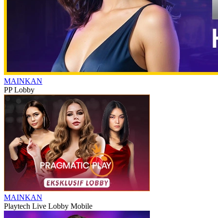
MAINKAN
PP Lobby