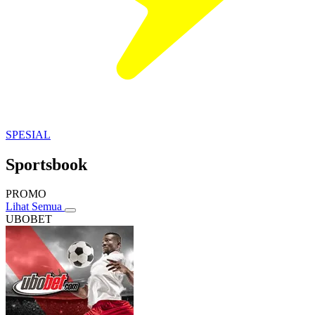
SPESIAL
Sportsbook
PROMO
Lihat Semua