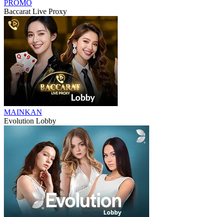
MAINKAN
PROMO
Baccarat Live Proxy
MAINKAN
Evolution Lobby