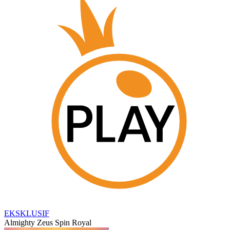
MAINKAN