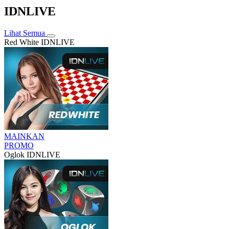
IDNLIVE
Lihat Semua
Red White IDNLIVE
MAINKAN
PROMO
Oglok IDNLIVE