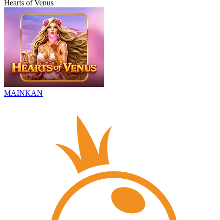
Hearts of Venus
MAINKAN