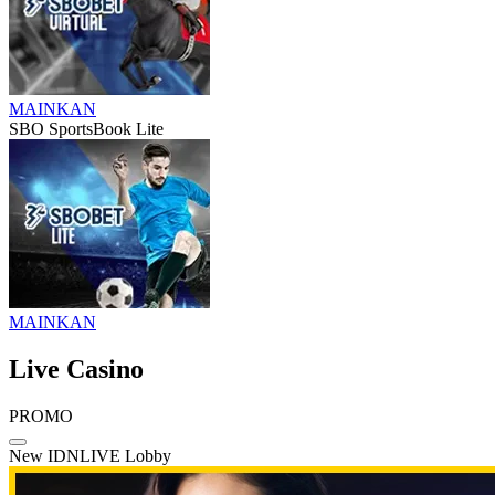
MAINKAN
SBO SportsBook Lite
MAINKAN
Live Casino
PROMO
New IDNLIVE Lobby