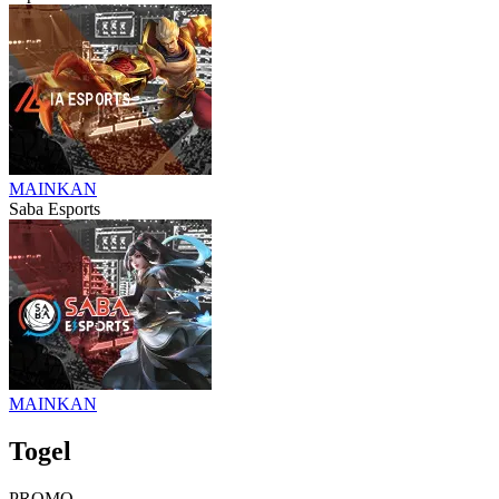
MAINKAN
Saba Esports
MAINKAN
Togel
PROMO