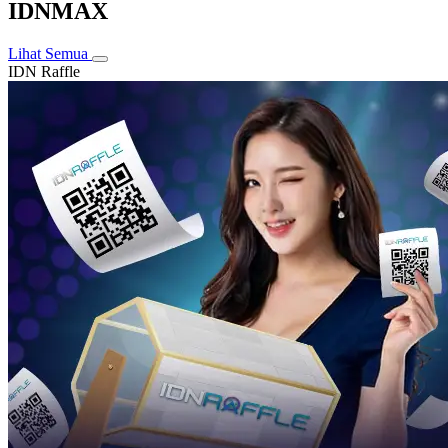
IDNMAX
Lihat Semua
IDN Raffle