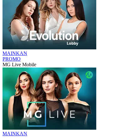
MAINKAN
PROMO
MG Live Mobile
MAINKAN