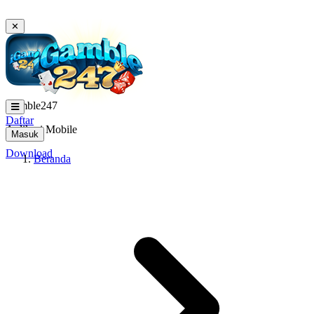
✕
igamble247
Daftar
Aplikasi Mobile
Masuk
Download
Beranda