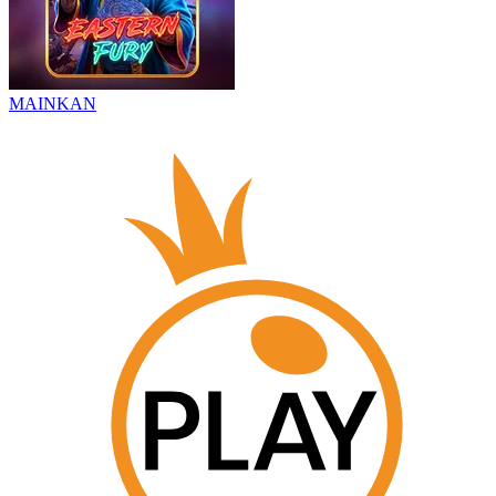
MAINKAN