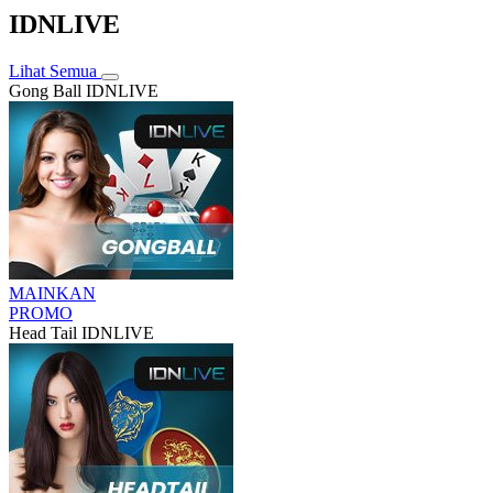
IDNLIVE
Lihat Semua
Gong Ball IDNLIVE
MAINKAN
PROMO
Head Tail IDNLIVE