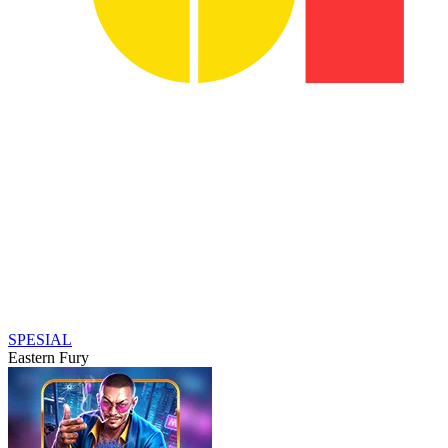
SPESIAL
Eastern Fury