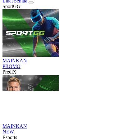
Lihat Semua
SportGG
MAINKAN
PROMO
PrediX
MAINKAN
NEW
Esports