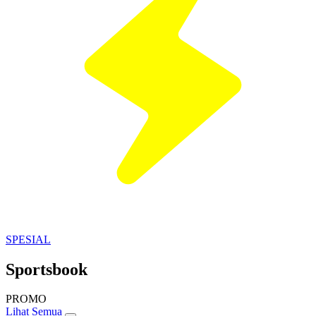
SPESIAL
Sportsbook
PROMO
Lihat Semua