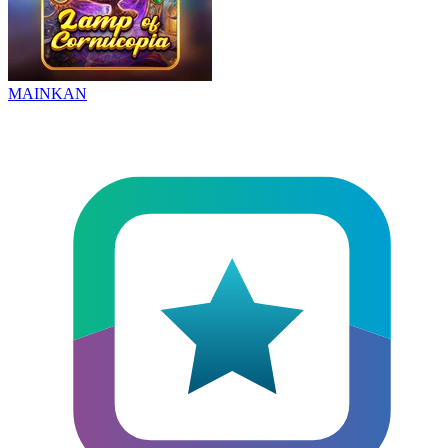
MAINKAN