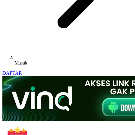
Masuk
DAFTAR