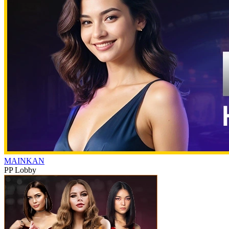
MAINKAN
PP Lobby