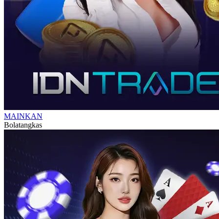
MAINKAN
Bolatangkas