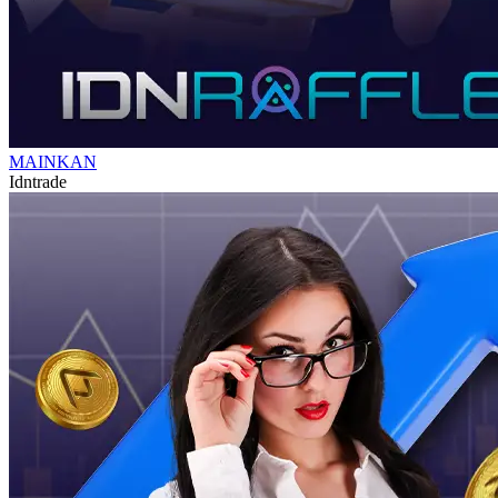
MAINKAN
Idntrade