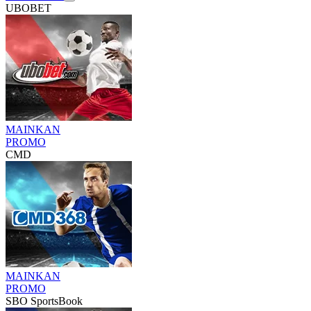
UBOBET
MAINKAN
PROMO
CMD
MAINKAN
PROMO
SBO SportsBook