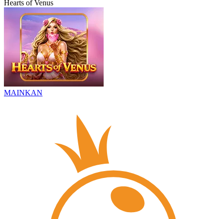
Hearts of Venus
MAINKAN