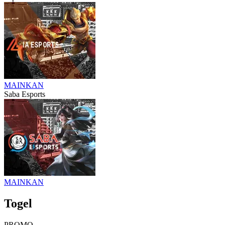
MAINKAN
Saba Esports
MAINKAN
Togel
PROMO