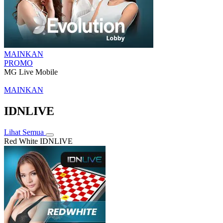
MAINKAN
Live Mania
MAINKAN