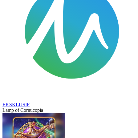
EKSKLUSIF
Lamp of Cornucopia