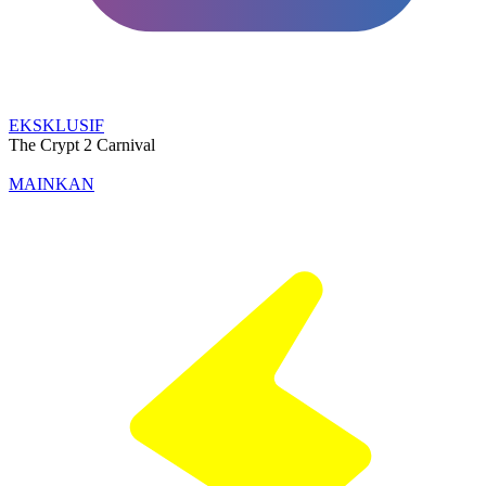
EKSKLUSIF
The Crypt 2 Carnival
MAINKAN