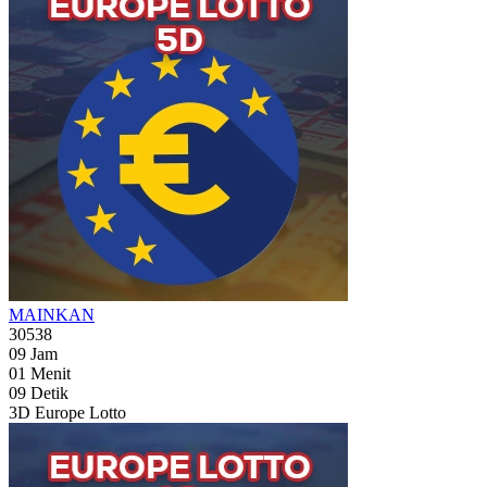
MAINKAN
PROMO
E-SPORTS
PROMO
Lihat Semua
SportGG