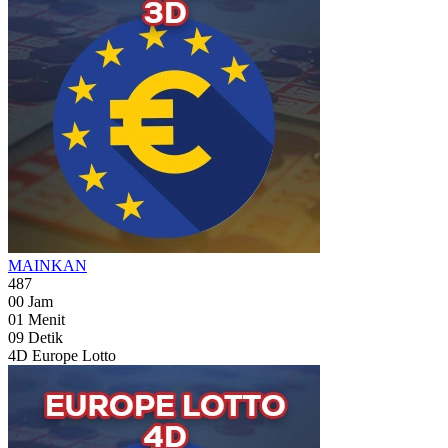
MAINKAN
PROMO
PrediX
MAINKAN
NEW
Esports
MAINKAN
Saba Esports
MAINKAN
Togel
PROMO
Lihat Semua