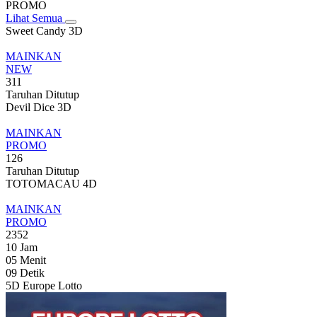
MAINKAN
Idntrade
MAINKAN
Bolatangkas