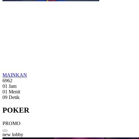
Sweet Candy 3D
MAINKAN
NEW
311
Taruhan Ditutup
Devil Dice 3D