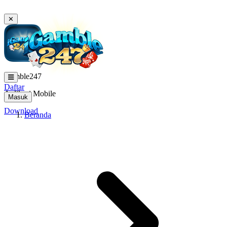
✕
igamble247
Daftar
Aplikasi Mobile
Masuk
Download
Beranda