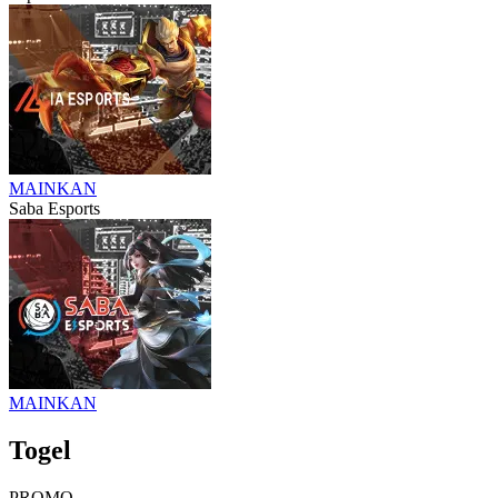
MAINKAN
Saba Esports
MAINKAN
Togel
PROMO