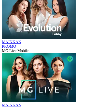
MAINKAN
PROMO
MG Live Mobile
MAINKAN