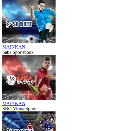
MAINKAN
Saba Sportsbook
MAINKAN
SBO VirtualSports