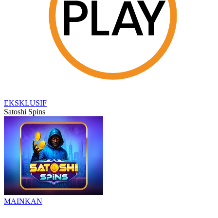
EKSKLUSIF
Satoshi Spins
MAINKAN