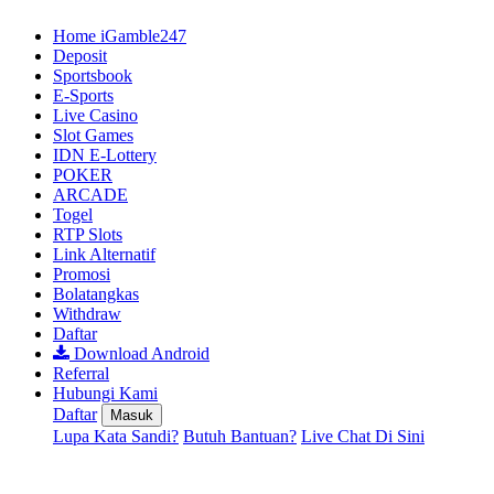
Home iGamble247
Deposit
Sportsbook
E-Sports
Live Casino
Slot Games
IDN E-Lottery
POKER
ARCADE
Togel
RTP Slots
Link Alternatif
Promosi
Bolatangkas
Withdraw
Daftar
Download Android
Referral
Hubungi Kami
Daftar
Masuk
Lupa Kata Sandi?
Butuh Bantuan?
Live Chat Di Sini