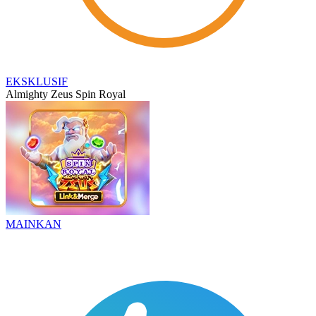
EKSKLUSIF
Almighty Zeus Spin Royal
MAINKAN