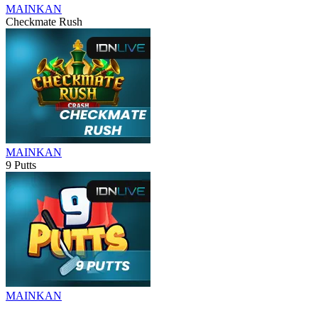
MAINKAN
Checkmate Rush
MAINKAN
9 Putts
MAINKAN