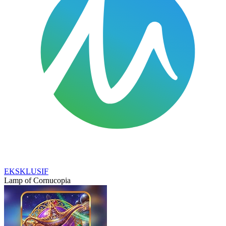
EKSKLUSIF
Lamp of Cornucopia