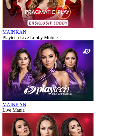
MAINKAN
Playtech Live Lobby Mobile
MAINKAN
Live Mania