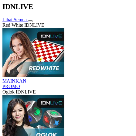
IDNLIVE
Lihat Semua
Red White IDNLIVE
MAINKAN
PROMO
Oglok IDNLIVE