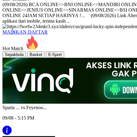
(09/08/2026)
BCA ONLINE<>BNI ONLINE<>MANDIRI ONLI
ONLINE<>JENIUS ONLINE<>SINARMAS ONLINE<>BSI O
ONLINE 24JAM SETIAP HARINYA ! ..
(09/08/2026)
Link Alte
aplikasi dari mobile, terima kasih ..
MAINKAN
DAFTAR
Hot Match
Sepakbola
Basket
E-Sport
Sparta ... vs Feyenoo...
09/08 - 5:15 PM