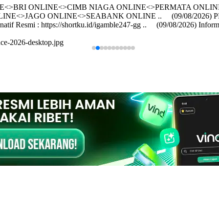
NE<>BRI ONLINE<>CIMB NIAGA ONLINE<>PERMATA ONL
NLINE<>JAGO ONLINE<>SEABANK ONLINE ..
(09/08/2026)
P
rnatif Resmi : https://shortku.id/igamble247-gg ..
(09/08/2026)
Inform