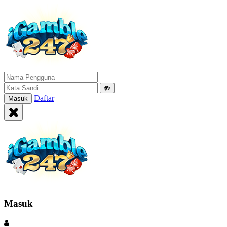
Daftar
Masuk
Masuk