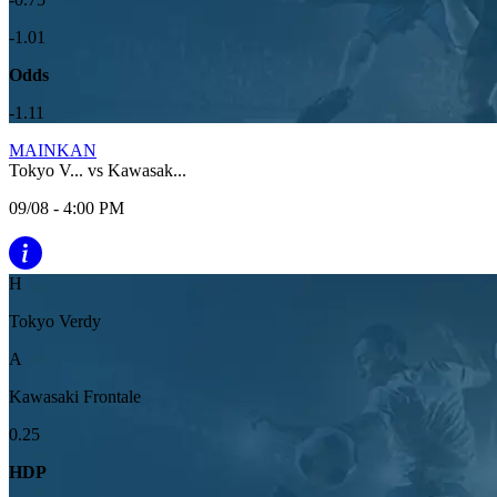
-1.01
Odds
-1.11
MAINKAN
Tokyo V... vs Kawasak...
09/08 - 4:00 PM
H
Tokyo Verdy
A
Kawasaki Frontale
0.25
HDP