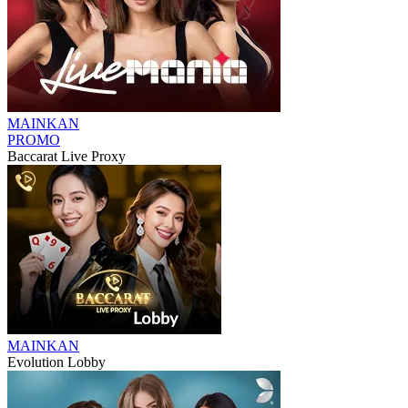
MAINKAN
PROMO
Baccarat Live Proxy
MAINKAN
Evolution Lobby