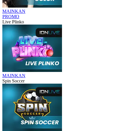
MAINKAN
PROMO
Live Plinko
MAINKAN
Spin Soccer