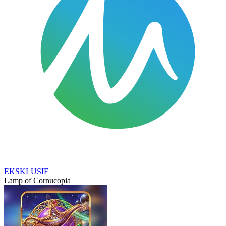
EKSKLUSIF
Lamp of Cornucopia