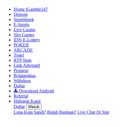
Home iGamble247
Deposit
Sportsbook
E-Sports
Live Casino
Slot Games
IDN E-Lottery
POKER
ARCADE
Togel
RTP Slots
Link Alternatif
Promosi
Bolatangkas
Withdraw
Daftar
Download Android
Referral
Hubungi Kami
Daftar
Masuk
Lupa Kata Sandi?
Butuh Bantuan?
Live Chat Di Sini