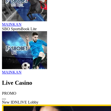
MAINKAN
SBO SportsBook Lite
MAINKAN
Live Casino
PROMO
New IDNLIVE Lobby