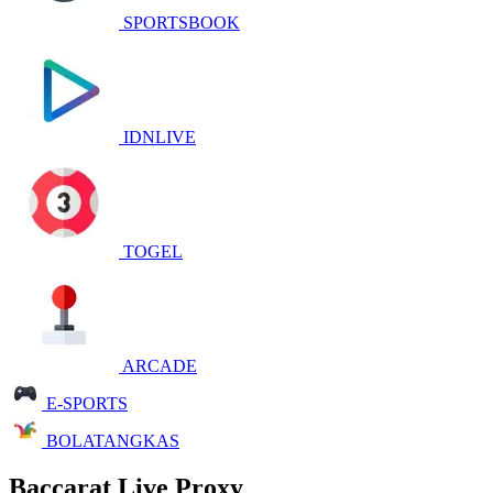
SPORTSBOOK
IDNLIVE
TOGEL
ARCADE
E-SPORTS
BOLATANGKAS
Baccarat Live Proxy