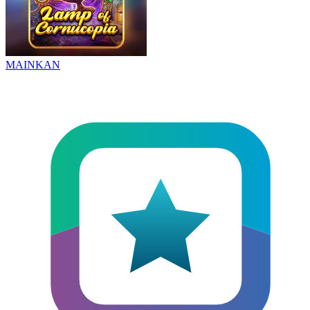
MAINKAN