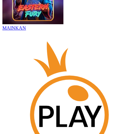
MAINKAN