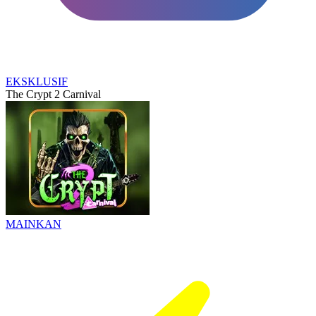
EKSKLUSIF
The Crypt 2 Carnival
MAINKAN