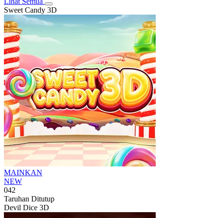
MAINKAN
Saba Esports
MAINKAN
Togel
PROMO