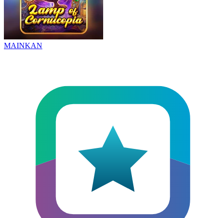
MAINKAN