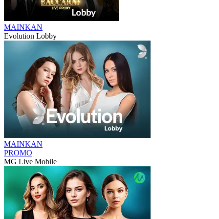
MAINKAN
PROMO
Baccarat Live Proxy
MAINKAN
Evolution Lobby