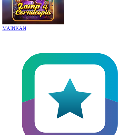
MAINKAN