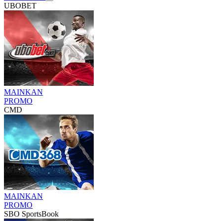
UBOBET
MAINKAN
PROMO
CMD
MAINKAN
PROMO
SBO SportsBook