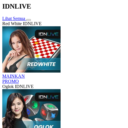
IDNLIVE
Lihat Semua
Red White IDNLIVE
MAINKAN
PROMO
Oglok IDNLIVE