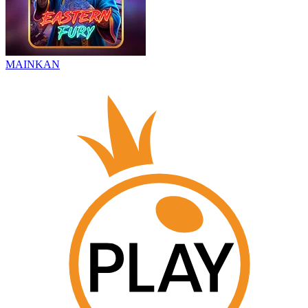
MAINKAN