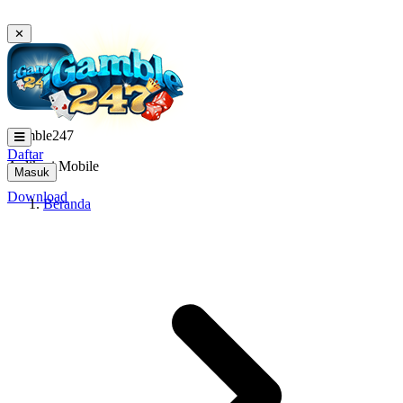
✕
igamble247
Daftar
Aplikasi Mobile
Masuk
Download
Beranda