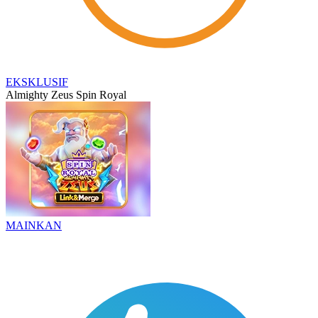
EKSKLUSIF
Almighty Zeus Spin Royal
MAINKAN