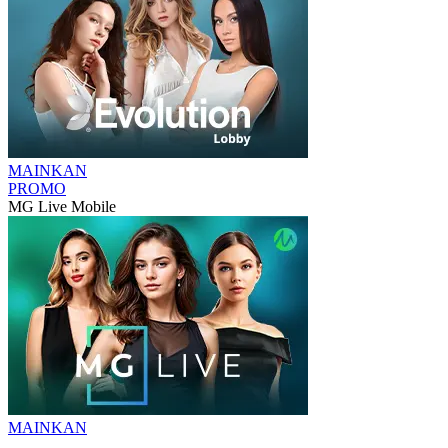
MAINKAN
PROMO
MG Live Mobile
MAINKAN