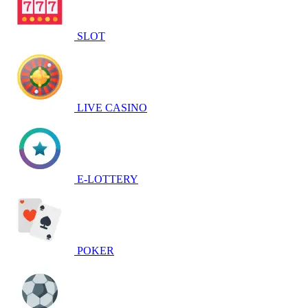
SLOT
LIVE CASINO
E-LOTTERY
POKER