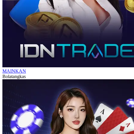
MAINKAN
Bolatangkas