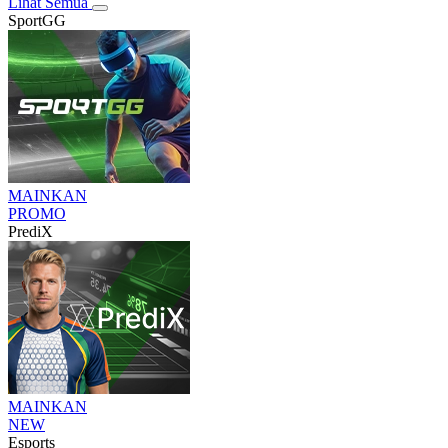
Lihat Semua
SportGG
MAINKAN
PROMO
PrediX
MAINKAN
NEW
Esports