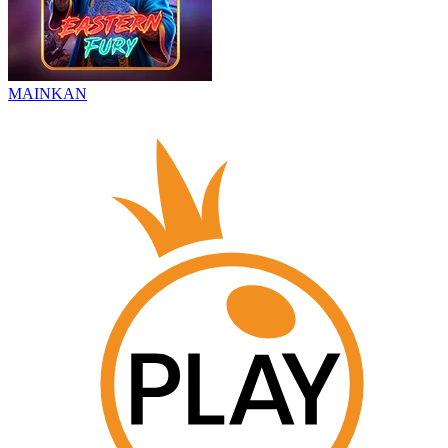
MAINKAN