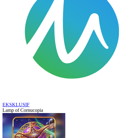
EKSKLUSIF
Lamp of Cornucopia