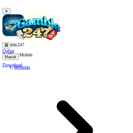
✕
igamble247
Daftar
Aplikasi Mobile
Masuk
Download
Beranda