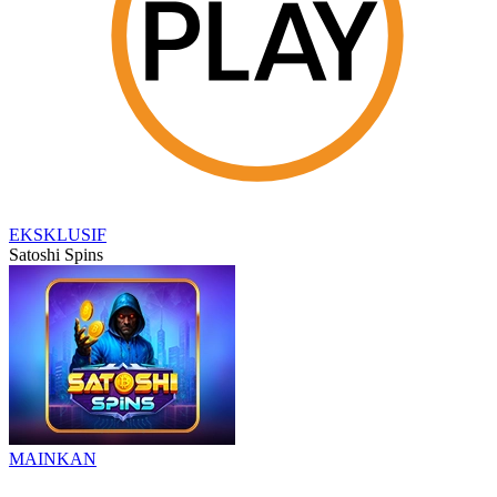
EKSKLUSIF
Satoshi Spins
MAINKAN