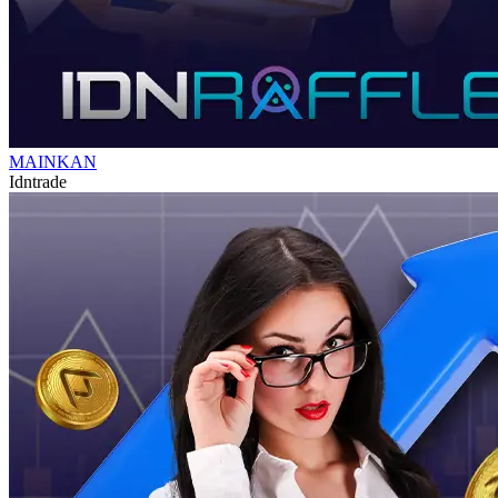
MAINKAN
Idntrade