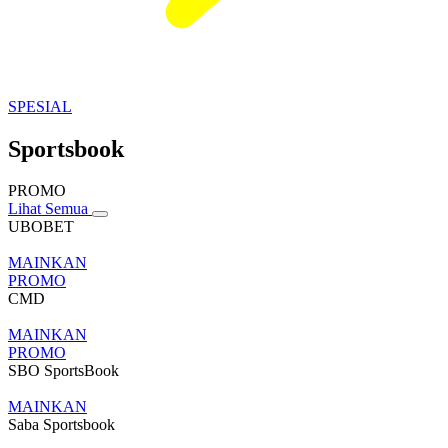
SPESIAL
Sportsbook
PROMO
Lihat Semua
UBOBET
MAINKAN
PROMO
CMD
MAINKAN
PROMO
SBO SportsBook
MAINKAN
Saba Sportsbook