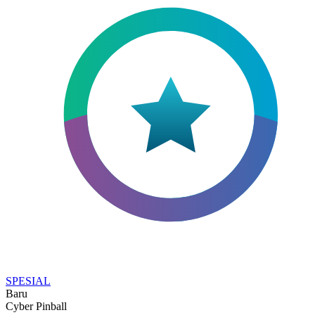
DETAIL LENGKAP
Chinchirorin
MAINKAN