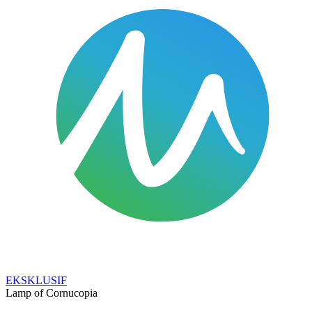
EKSKLUSIF
Lamp of Cornucopia