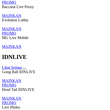
PROMO
Baccarat Live Proxy
MAINKAN
Evolution Lobby
MAINKAN
PROMO
MG Live Mobile
MAINKAN
IDNLIVE
Lihat Semua
Gong Ball IDNLIVE
MAINKAN
PROMO
Head Tail IDNLIVE
MAINKAN
PROMO
Live Plinko