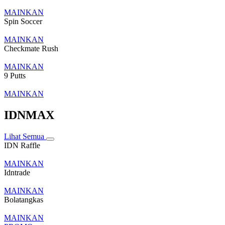
MAINKAN
Spin Soccer
MAINKAN
Checkmate Rush
MAINKAN
9 Putts
MAINKAN
IDNMAX
Lihat Semua
IDN Raffle