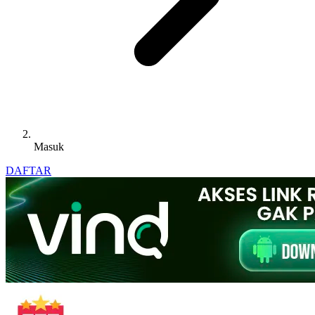
Masuk
DAFTAR