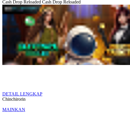
E-LOTTERY
PROMO
Lihat Semua
Cash Drop Reloaded
Cash Drop Reloaded