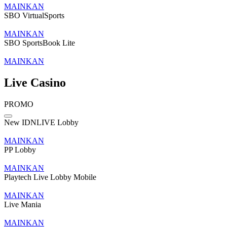
MAINKAN
SBO VirtualSports
MAINKAN
SBO SportsBook Lite
MAINKAN
Live Casino
PROMO
New IDNLIVE Lobby
MAINKAN
PP Lobby
MAINKAN
Playtech Live Lobby Mobile
MAINKAN
Live Mania
MAINKAN