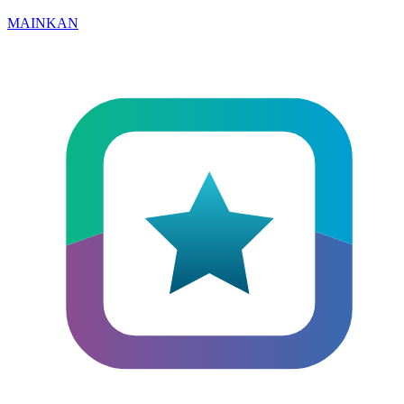
EKSKLUSIF
Baru
Soda Man
MAINKAN