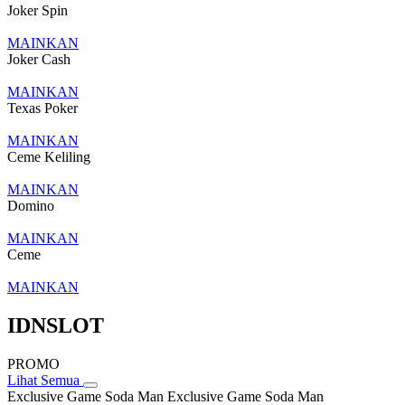
42
Detik
POKER
PROMO
new lobby
Joker Spin
MAINKAN
Joker Cash
MAINKAN
Texas Poker
MAINKAN
Ceme Keliling
MAINKAN
Domino
MAINKAN
Ceme