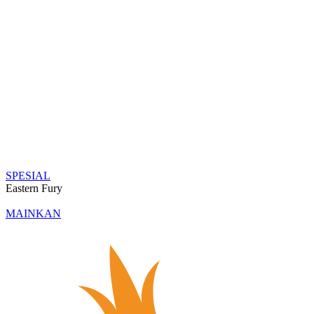
SPESIAL
Eastern Fury
MAINKAN