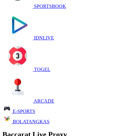
SPORTSBOOK
IDNLIVE
TOGEL
ARCADE
E-SPORTS
BOLATANGKAS
Baccarat Live Proxy