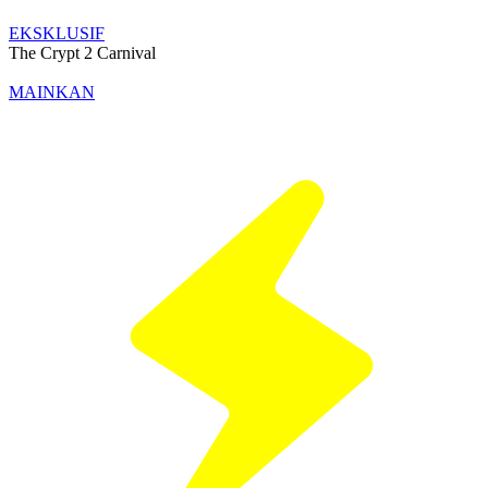
EKSKLUSIF
The Crypt 2 Carnival
MAINKAN