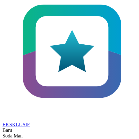
DETAIL LENGKAP
Lamp of Cornucopia
MAINKAN