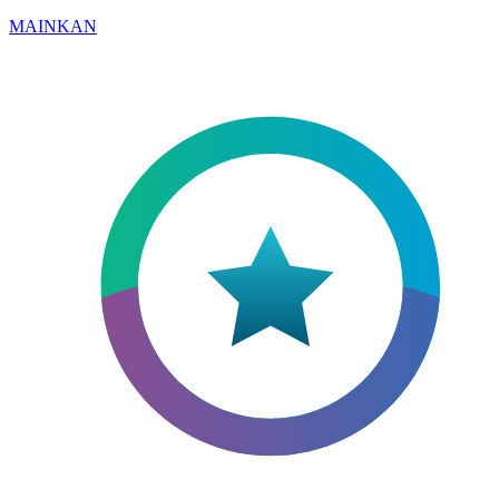
SPESIAL
Baru
Cyber Pinball
MAINKAN