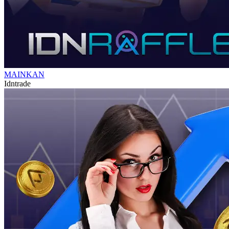
MAINKAN
Idntrade