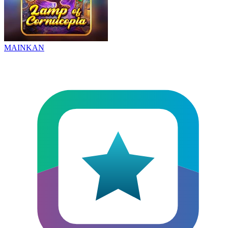
MAINKAN