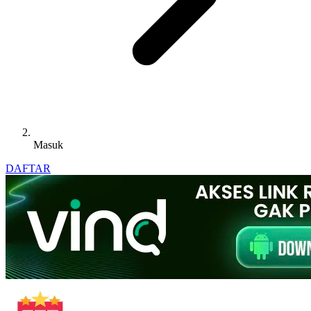
Masuk
DAFTAR