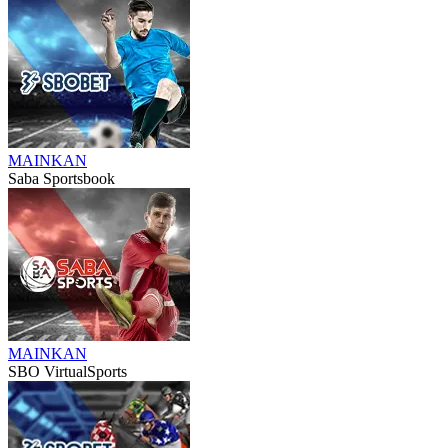
MAINKAN
Saba Sportsbook
MAINKAN
SBO VirtualSports