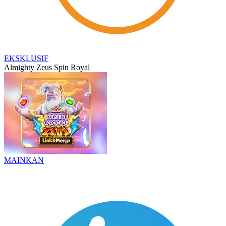
EKSKLUSIF
Almighty Zeus Spin Royal
MAINKAN