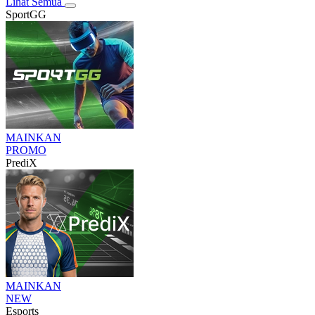
Lihat Semua
SportGG
MAINKAN
PROMO
PrediX
MAINKAN
NEW
Esports