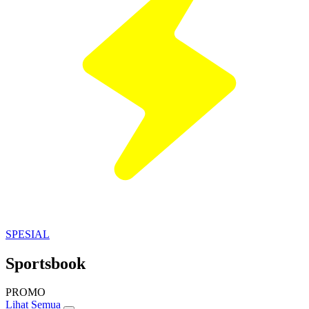
SPESIAL
Sportsbook
PROMO
Lihat Semua