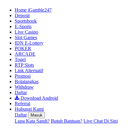
Home iGamble247
Deposit
Sportsbook
E-Sports
Live Casino
Slot Games
IDN E-Lottery
POKER
ARCADE
Togel
RTP Slots
Link Alternatif
Promosi
Bolatangkas
Withdraw
Daftar
Download Android
Referral
Hubungi Kami
Daftar
Masuk
Lupa Kata Sandi?
Butuh Bantuan?
Live Chat Di Sini