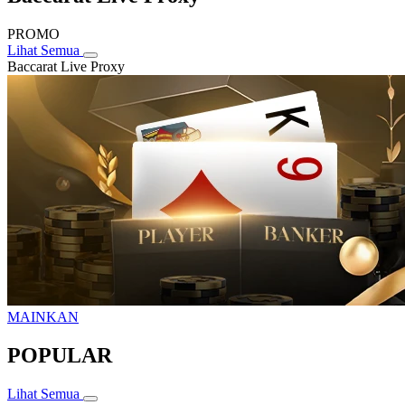
PROMO
Lihat Semua
Baccarat Live Proxy
MAINKAN
POPULAR
Lihat Semua