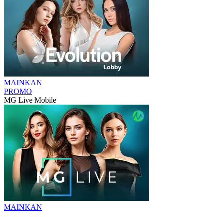
MAINKAN
PROMO
MG Live Mobile
MAINKAN