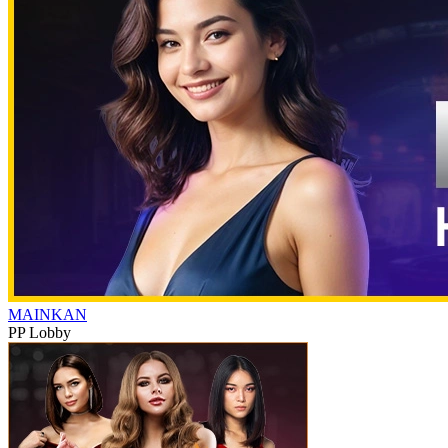
MAINKAN
PP Lobby