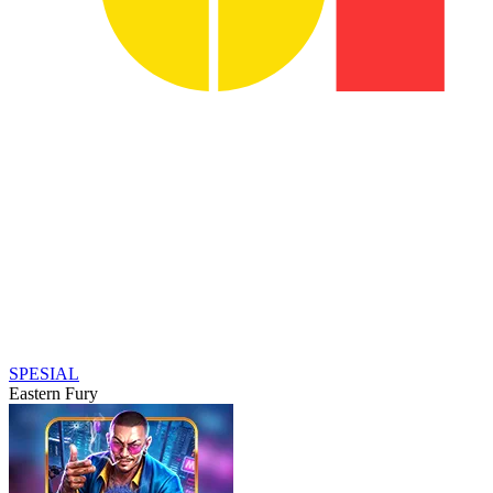
SPESIAL
Eastern Fury