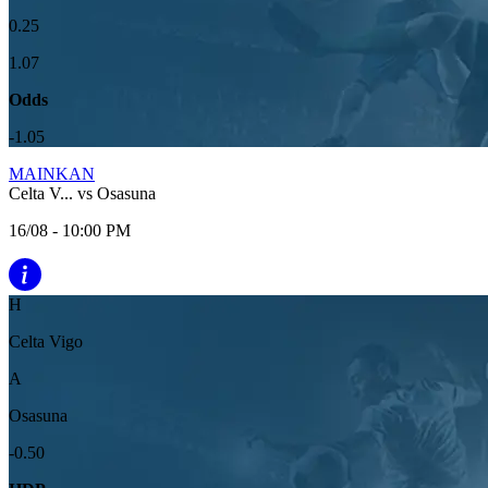
0.25
1.07
Odds
-1.05
MAINKAN
Celta V... vs Osasuna
16/08 - 10:00 PM
H
Celta Vigo
A
Osasuna
-0.50