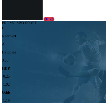
PROMO
PROMO SBO SPORT
H
Naestved
A
Hvidovre
0.25
HDP
-0.25
-1.02
Odds
-1.19