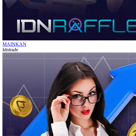
MAINKAN
Idntrade