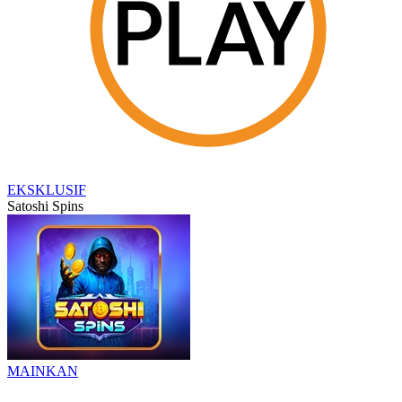
EKSKLUSIF
Satoshi Spins
MAINKAN