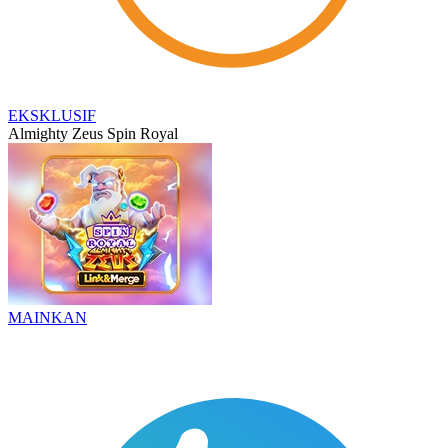
EKSKLUSIF
Almighty Zeus Spin Royal
MAINKAN