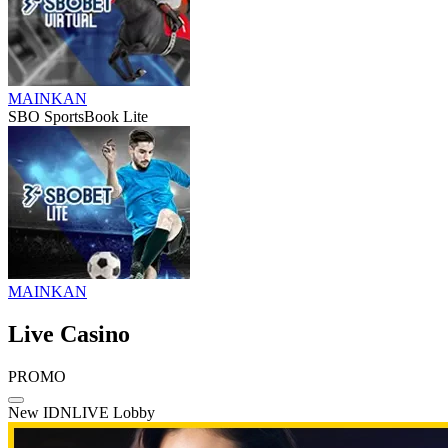
MAINKAN
SBO SportsBook Lite
MAINKAN
Live Casino
PROMO
New IDNLIVE Lobby