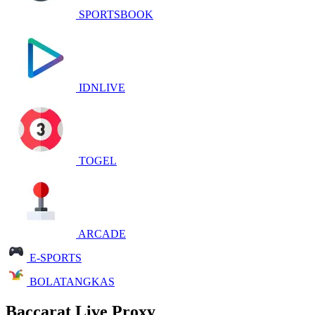
SPORTSBOOK
IDNLIVE
TOGEL
ARCADE
E-SPORTS
BOLATANGKAS
Baccarat Live Proxy