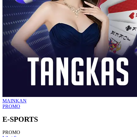
MAINKAN
PROMO
E-SPORTS
PROMO