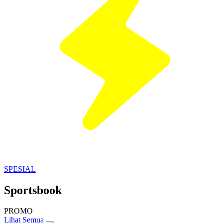
SPESIAL
Sportsbook
PROMO
Lihat Semua