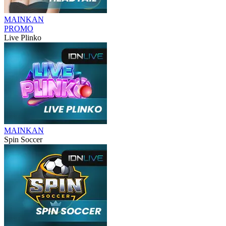
MAINKAN
PROMO
Live Plinko
MAINKAN
Spin Soccer