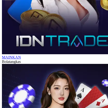
MAINKAN
Bolatangkas