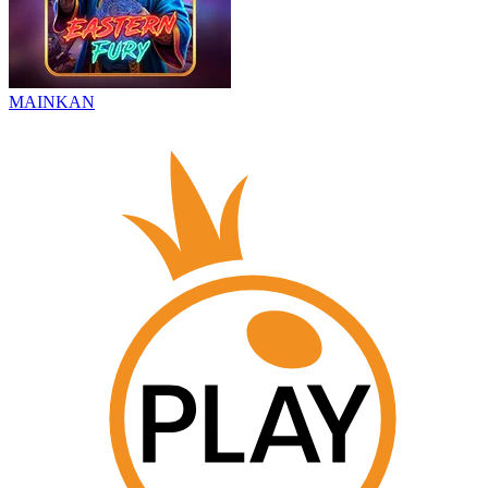
MAINKAN