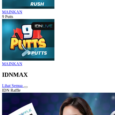
MAINKAN
PROMO
Live Plinko
MAINKAN
Spin Soccer