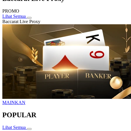
PROMO
Lihat Semua
Baccarat Live Proxy
MAINKAN
POPULAR
Lihat Semua