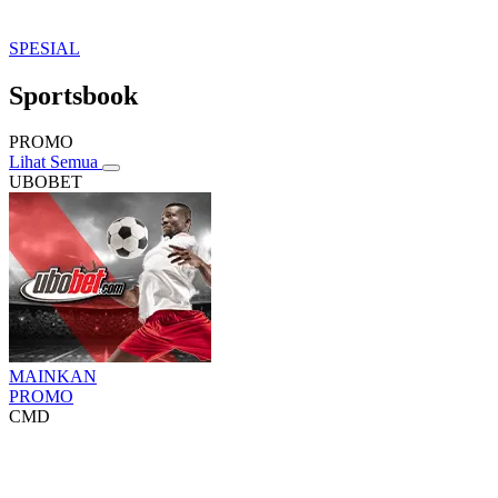
SPESIAL
Sportsbook
PROMO
Lihat Semua