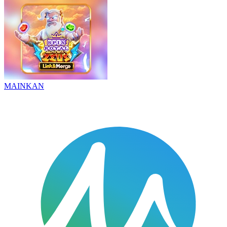
EKSKLUSIF
Almighty Zeus Spin Royal
MAINKAN