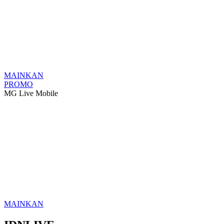
MAINKAN
PROMO
Baccarat Live Proxy
MAINKAN
Evolution Lobby