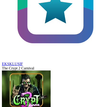
MAINKAN