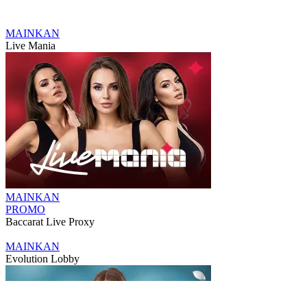
MAINKAN
Playtech Live Lobby Mobile
MAINKAN
Live Mania