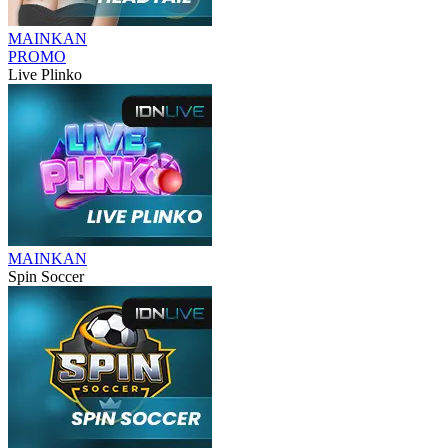
MAINKAN
PROMO
Live Plinko
MAINKAN
Spin Soccer