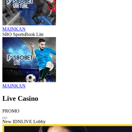
MAINKAN
SBO SportsBook Lite
MAINKAN
Live Casino
PROMO
New IDNLIVE Lobby