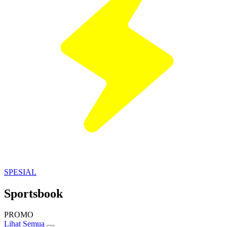
SPESIAL
Sportsbook
PROMO
Lihat Semua