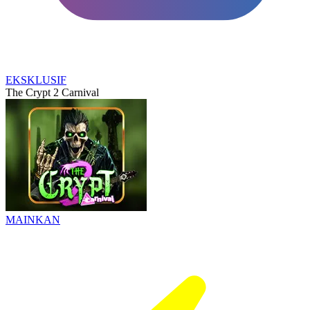
EKSKLUSIF
The Crypt 2 Carnival
MAINKAN