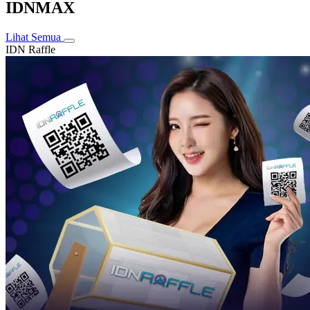
IDNMAX
Lihat Semua
IDN Raffle