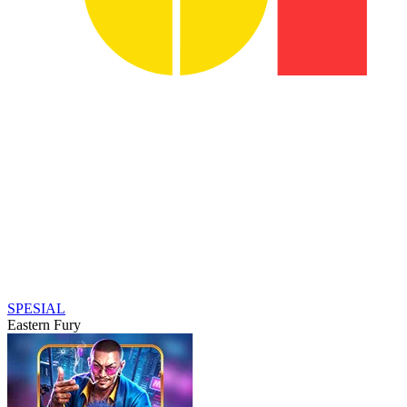
SPESIAL
Eastern Fury