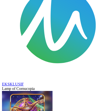
EKSKLUSIF
Lamp of Cornucopia