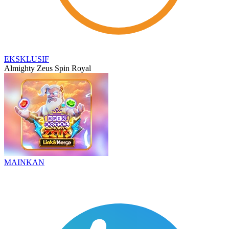
EKSKLUSIF
Almighty Zeus Spin Royal
MAINKAN