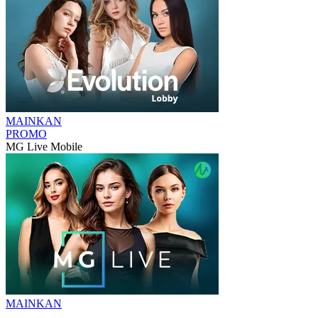
MAINKAN
PROMO
MG Live Mobile
MAINKAN