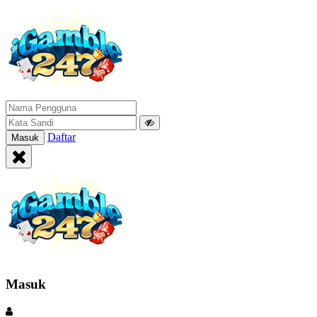
Daftar
Masuk
Masuk