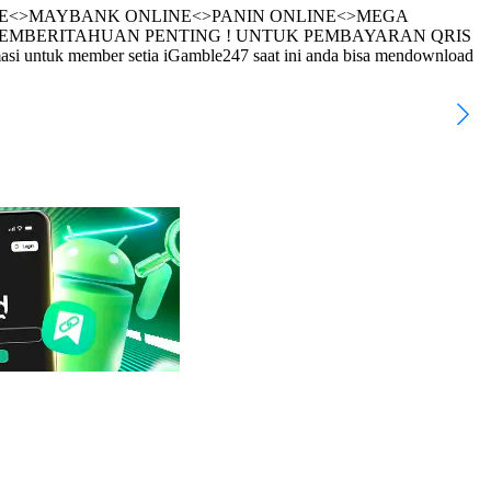
INE<>MAYBANK ONLINE<>PANIN ONLINE<>MEGA
EMBERITAHUAN PENTING ! UNTUK PEMBAYARAN QRIS
asi untuk member setia iGamble247 saat ini anda bisa mendownload