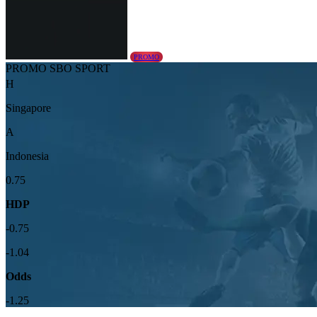
PROMO
PROMO SBO SPORT
H
Singapore
A
Indonesia
0.75
HDP
-0.75
-1.04
Odds
-1.25