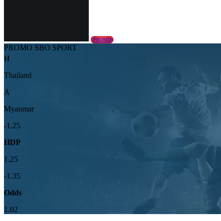
PROMO
PROMO SBO SPORT
H
Thailand
A
Myanmar
-1.25
HDP
1.25
-1.35
Odds
1.02