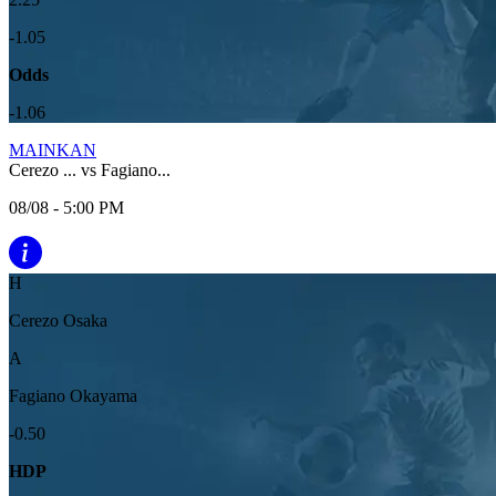
-1.05
Odds
-1.06
MAINKAN
Cerezo ... vs Fagiano...
08/08 - 5:00 PM
H
Cerezo Osaka
A
Fagiano Okayama
-0.50
HDP